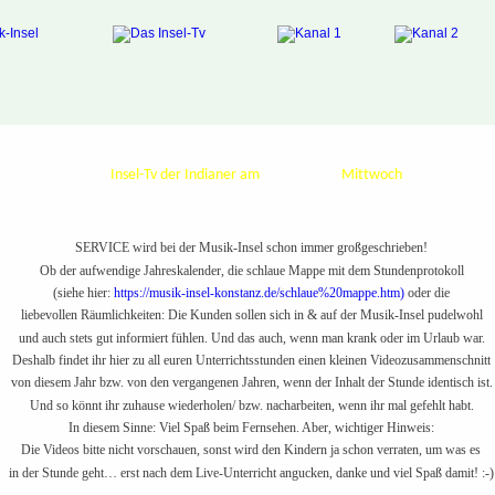
Insel-Tv der Indianer am 
Mittwoch
SERVICE 
wird bei der Musik-Insel schon immer großgeschrieben! 
Ob der aufwendige Jahreskalender, die schlaue Mappe mit dem Stundenprotokoll 
(siehe hier: 
https://musik-insel-konstanz.de/schlaue%20mappe.htm)
 oder die 
liebevollen Räumlichkeiten: Die Kunden sollen sich in & auf der Musik-Insel pudelwohl 
und auch stets gut informiert fühlen. Und das auch, wenn man krank oder im Urlaub war. 
Deshalb findet ihr hier zu all euren Unterrichtsstunden einen kleinen Videozusammenschnitt 
von diesem Jahr bzw. von den vergangenen Jahren, wenn der Inhalt der Stunde identisch ist.
Und so könnt ihr zuhause wiederholen/ bzw. nacharbeiten, wenn ihr mal gefehlt habt. 
In diesem Sinne: Viel Spaß beim Fernsehen. 
Aber, wichtiger Hinweis: 
Die Videos 
bitte nicht vorschauen
, sonst wird den Kindern ja schon verraten, um was es 
in der Stunde geht… erst nach dem Live-Unterricht angucken, danke und viel Spaß damit! :-)